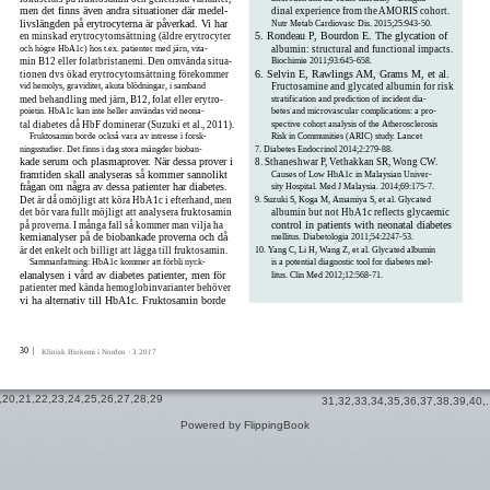
men det finns även andra situationer där medel-
dinal experience from the AMORIS cohort.
livslängden på erytrocyterna är påverkad. Vi har
Nutr Metab Cardiovasc Dis. 2015;25:943-50.
5. Rondeau P, Bourdon E. The glycation of
en minskad erytrocytomsättning (äldre erytrocyter
och högre HbA1c) hos t.ex. patienter med järn, vita-
albumin: structural and functional impacts.
min B12 eller folatbristanemi. Den omvända situa-
Biochimie 2011;93:645-658.
6. Selvin E, Rawlings AM, Grams M, et al.
tionen dvs ökad erytrocytomsättning förekommer
vid hemolys, graviditet, akuta blödningar, i samband
Fructosamine and glycated albumin for risk
med behandling med järn, B12, folat eller erytro-
stratification and prediction of incident dia-
poietin. HbA1c kan inte heller användas vid neona-
betes and microvascular complications: a pro-
tal diabetes då HbF dominerar (Suzuki et al., 2011).
spective cohort analysis of the Atherosclerosis
Fruktosamin borde också vara av intresse i forsk-
Risk in Communities (ARIC) study. Lancet
ningsstudier. Det finns i dag stora mängder bioban-
7. Diabetes Endocrinol 2014;2:279-88.
kade serum och plasmaprover. När dessa prover i
8. Sthaneshwar P, Vethakkan SR, Wong CW.
framtiden skall analyseras så kommer sannolikt
Causes of Low HbA1c in Malaysian Univer-
frågan om några av dessa patienter har diabetes.
sity Hospital. Med J Malaysia. 2014;69:175-7.
Det är då omöjligt att köra HbA1c i efterhand, men
9. Suzuki S, Koga M, Amamiya S, et al. Glycated
det bör vara fullt möjligt att analysera fruktosamin
albumin but not HbA1c reflects glycaemic
control in patients with neonatal diabetes
på proverna. I många fall så kommer man vilja ha
kemianalyser på de biobankade proverna och då
mellitus. Diabetologia 2011;54:2247-53.
är det enkelt och billigt att lägga till fruktosamin.
10. Yang C, Li H, Wang Z, et al. Glycated albumin
Sammanfattning: HbA1c kommer att förbli nyck-
is a potential diagnostic tool for diabetes mel-
elanalysen i vård av diabetes patienter, men för
litus. Clin Med 2012;12:568-71.
patienter med kända hemoglobinvarianter behöver
vi ha alternativ till HbA1c. Fruktosamin borde
30 |
Klinisk Biokemi i Norden · 3 2017
,
20
,
21
,
22
,
23
,
24
,
25
,
26
,
27
,
28
,
29
31
,
32
,
33
,
34
,
35
,
36
,
37
,
38
,
39
,
40
,.
Powered by FlippingBook