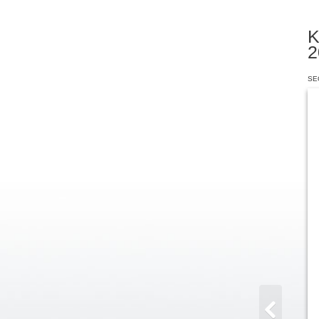
K
2
SEO