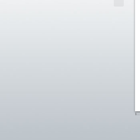
1
...