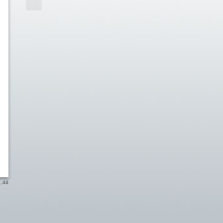
..
44