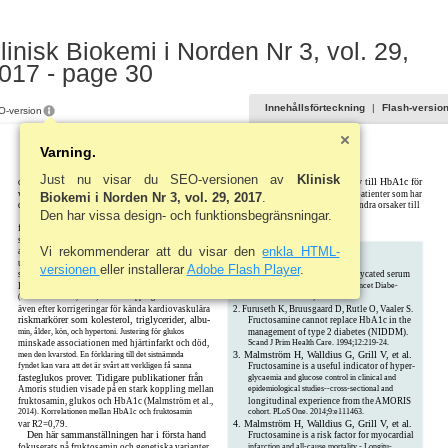
linisk Biokemi i Norden Nr 3, vol. 29,
017 - page 30
Innehållsförteckning
|
Flash-versio
-version
Varning.
Just nu visar du SEO-versionen av
Klinisk
vara ett lämpligt sådant alternativ till HbA1c för
och HbA1c. Skillnader i korrelationer kan mycket
väl vara beroende på valet av patienter som ingår i
långtidsglukosmonitorering hos patienter som har
Biokemi i Norden Nr 3, vol. 29, 2017
.
de olika studierna.
kända hemoglobinvarianter eller andra orsaker till
Den har vissa design- och funktionsbegränsningar.
För ett par år sedan publicerades en artikel om
förändrat erytrocytomsättning.
fruktosamin som kardiovaskulär riskmarkör i den
svenska Amoris studien. Amoriskohorten bestod
Vi rekommenderar att du visar den
enkla HTML-
av 338443 personer som i denna studie hade följts
Referenser
under i medeltal 19 år. Det är alltså en mycket stor
versionen
eller installerar
Adobe Flash Player
.
studie som visade en mycket stark korrelation mel-
1. Cohen RM, HermanWH. Are glycated serum
lan fruktosamin och hjärtinfarkt respektive död
proteins ready for prime time? Lancet Diabe-
(Malmström et al., 2015). Denna koppling kvarstod
tes Endocrinol 2014;2:264-5.
även efter korrigeringar för kända kardiovaskulära
2. Furuseth K, Bruusgaard D, Rutle O, Vaaler S.
riskmarkörer som kolesterol, triglycerider, albu-
Fructosamine cannot replace HbA1c in the
min, ålder, kön, och hypertoni. Justering för glukos
management of type 2 diabetes (NIDDM).
minskade associationen med hjärtinfarkt och död,
Scand J Prim Health Care. 1994;12:219-24.
3. Malmström H, Walldius G, Grill V, et al.
men den kvarstod. En förklaring till det sistnämnda
fyndet kan vara att det är svårt att verkligen få sanna
Fructosamine is a useful indicator of hyper-
fasteglukos prover. Tidigare publikationer från
glycaemia and glucose control in clinical and
Amoris studien visade på en stark koppling mellan
epidemiological studies--cross-sectional and
fruktosamin, glukos och HbA1c (Malmström et al.,
longitudinal experience from the AMORIS
2014). Korrelationen mellan HbA1c och fruktosamin
cohort. PLoS One. 2014;9:e111463.
4. Malmström H, Walldius G, Grill V, et al.
var R2=0,79.
Den här sammanställningen har i första hand
Fructosamine is a risk factor for myocardial
fokuserats på fruktosamin och genetiska varianter,
infarction and all-cause mortality - Longitu-