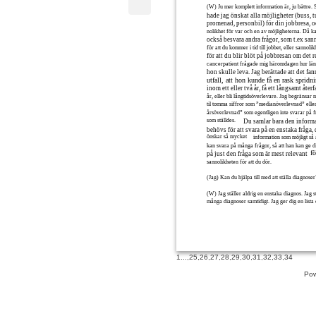
(W) Ju mer komplett information är, ju bättre. 
hade jag önskat alla möjligheter (buss, 
promenad, personbil) för din jobbresa, o
nolikhet för var och en av möjligheterna. Då ka
också besvara andra frågor, som t.ex san
för att du kommer i tid till jobbet, eller sannoli
för att du blir blöt på jobbresan om det r
cancerpatient frågade mig häromdagen hur läng
hon skulle leva. Jag berättade att det fan
utfall, att hon kunde få en rask spridn
inom ett eller två år, få ett långsamt åter
år, eller bli långtidsöverlevare. Jag begränsar m
til tomma siffror som ”medianöverlevnad” eller
årsöverlevnad” som egentligen inte svarar på 
som ställdes.
Du samlar bara den inform
behövs för att svara på en enstaka fråga,
önskar så mycket
information som möjligt så 
kan svara på många frågor, så att han kan ge d
fö
på just den fråga som är mest relevant
sannolikheten för att du dör.
(Jag) Kan du hjälpa till med att ställa diagnoser
(W) Jag ställer aldrig en enstaka diagnos. Jag st
många diagnoser samtidigt. Jag ger dig en lista
1
...,
25
,
26
,
27
,
28
,
29
,
30
,
31
,
32
,
33
,
34
Pow