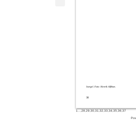
Isorgel. Foto: Henrik Alfthan.
38
1
...,
28
,
29
,
30
,
31
,
32
,
33
,
34
,
35
,
36
,
37
Pow