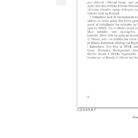
gres placeret i Finland kunne vrere med ti
styrke hele den nordiske kliniske biokemi
vii kunne tiltrrekke mange deltagere også
baltiske !ande og Rusland.
I forbindelse med de internatianale kon
uddeles en rrekke priser. Det bliver gjort
grund af indstillinger fra selskaber og he
også fra NFKK. Det er således meget rere
blive indstillet som eksempelvis n
kandidat. !Eren faldt for nylig på dr.med
A. Olesen, som i en årrrekke har vreret o
på Klinisk biokemisk afdeling ved Rigsho
i K(l)benhavn. Han blev af NFKK indstill
Henry Wistinsky Distinguished Internati
Service Award. I NFKKs begrundelse ble
fremhrevet, at Henrik
Olesen har haf
A.
6
1
,
2
,
3
,
4
,
5
,
6
,
7
Pow