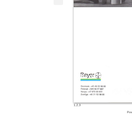
Bayerffi
Danmark: +45 45 23 50 00
Finland: +358 98 87 887
Norge: +47 670 68 600
Sverige: +46 31 83 98 00
1
,
2
,
3
Pow