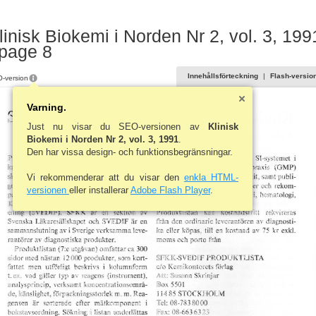
linisk Biokemi i Norden Nr 2, vol. 3, 199
 page 8
Innehållsförteckning
|
Flash-versio
-version
Varning.
SFKK-SVEDIF produktlista 1991
Just nu visar du SEO-versionen av
Klinisk
Biokemi i Norden Nr 2, vol. 3, 1991
.
Den har vissa design- och funktionsbegränsningar.
Produktlistan över reagens för klinisk-kemis–
Inledningsvis beskrivs också SI-systemet i
ka, blodgruppsserologiska och mikrobiol,ogi–
sjukvården, god tillverkningspraxis (GMP)
Vi rekommenderar att du visar den
enkla HTML-
ska analyser samt antisera mot humana anti–
med inriktning på reagens och kit, samt publi–
gener, kalibratorer, kontrollpreparat och ap–
cerade internationella standarder och rekom–
versionen
eller installerar
Adobe Flash Player
.
parater utges av Svensk Förening för Klinisk
mendationer inom klinisk kemi, hematologi,
Kemi (SFKK) och Svensk Diagnostika För–
mikrobiologi m. m.
ening (SVEDIF). SFKK är en sektion av
Produktlistan kan kostnadsfritt rekvireras
Svenska Läkaresällskapet och SVEDIF är en
från den ordinarie leverantören av diagnosti–
sammanslutning av i Sverige verksamma leve–
ka eller köpas, till en kostnad av 75 kr exkl.
rantörer av diagnostiska produkter.
moms och porto från
Produktlistan (7:e utgåvan) omfattar ca 300
sidor med nästan 12 000 produkter, som kort–
SFKK-SVEDIF PRODUKTLISTA
fattat men utförligt beskrivs i kolumnform
c/o Kemikontorets förlag
ex. vad gäller typ av reagens (instrument),
Att: Susann Skrinjar
t.
analysprincip, verksamt koncentrationsområ–
Box 5501
de, känslighet, förpackningsstorlek m. m. Rea–
11485 STOCKHOLM
gensen är sorterade efter mätkomponent i
Tel: 08-783 8000
bokstavsordning. Sökning i listan underlättas
Fax: 08-663 63 23