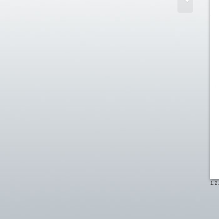
1
,
2
,