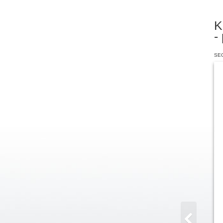
K
-
SEO