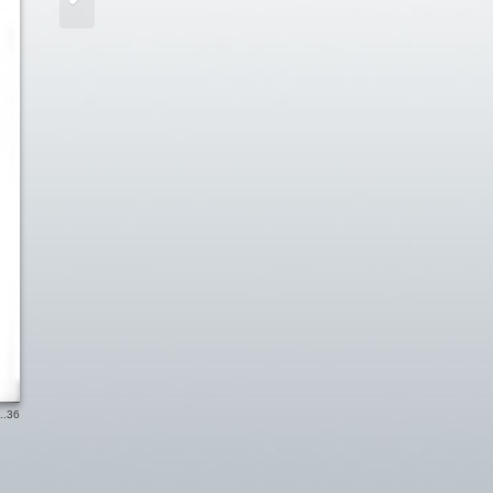
..
36