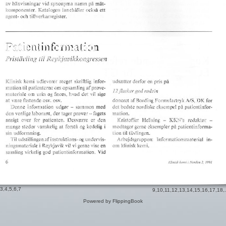
av hänvisningar vid synonyma namn på mät–
komponenter. Katalogen innehåller också ett
agent- och tillverkarregister.
Patientinformation
Pristävling til Reykjavikkongressen
Klinisk kemi udleverer meget skriftlig infor–
udsretter derfor en pris på
mation til patienterne om opsamling af pmve–
12 fiasker god redvin
materiale om urin og freces, hvad det vii sige
at vrere fastende osv. osv.
doneret af Bording Formulartryk A/S, OK for
Denne information udg0r - sammen med
det bedste nordiske eksempel på patientinfor–
den venlige laborant, der tager pmver - fagets
mation.
ansigt over for patienten. Desvrerre er den
Kristoffer Hellsing - KKN's redakt0r -
mange steder vanskelig at forstå og kedelig i
modtager gerne eksempler på patientinforma–
sin udformning.
tion til tävlingen.
Til udstillingen af instruktions- og undervis–
Arbejdsgruppen: Informationsmaterial in–
ningsmateriale i Reykjavik vii vi gerne vise en
om klinisk kemi.
samling virkelig god patientinformation. Vid
6
i
Klinisk kemi
Norden 2, 1991
3
,
4
,
5
,
6
,
7
9
,
10
,
11
,
12
,
13
,
14
,
15
,
16
,
17
,
18
,.
Powered by FlippingBook