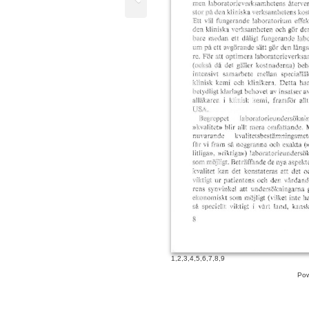
men laboratorieverk3amhetens återverkan 
stor på den kliniska verksamhetens kostna
Ett väl fungerande laboratorium effektiver
den kliniska verksamheten och gör den s
bare medan ett dåligt fungerande laborator
um på ett avgörande sätt gör den långsa
re. För att optimera laboratorieverksamhe
(också då det gäller kostnaderna) behövs e
intensi vt samarbete mellan specialläkaren
klinisk kemi och klinikern. Detta har ock
betydligt klarlagt behovet av insatser av s
alläkaren i klinisk kemi , framför allt
USA.
Begreppet
laboratorieundersökninga
»kvalitet» blir allt mera omfattande. Med
nuvarande kvalitetsbestämningsmet
får vi fram så noggranna och exakta (»till
litliga», »riktiga») laboratorieundersökni
som möjligt. Beträffande de nya aspekter
kvalitet kan det konstateras att det o
viktigt ur patientens och den vårdande lä
rens synvinkel att undersökningarna görs 
ekonomiskt som möjligt (vilket inte har v
så speciellt viktigt i vårt land, kan
8
1
,
2
,
3
,
4
,
5
,
6
,
7
,
8
,
9
Pow