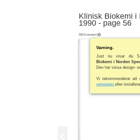
Klinisk Biokemi i
1990 - page 56
SEO-version
Varning.
Just nu visar du S
Biokemi i Norden Spec
Den har vissa design- o
Vi rekommenderar att
versionen
eller installer