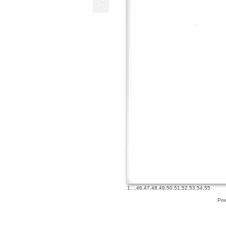
1
...,
46
,
47
,
48
,
49
,
50
,
51
,
52
,
53
,
54
,
55
Pow