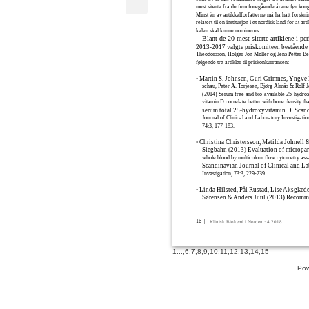
mest siterte fra de fem foregående årene før kong
Minst én av artikkelforfatterne må ha hatt forskni
relatert til en institusjon i et nordisk land for at arti
kelen skal kunne nomineres.
Blant de 20 mest siterte artiklene i pe
2013-2017 valgte priskomiteen bestående 
Theodorsson, Holger Jon Møller og Jens Petter Be
følgende tre artikler til priskonkurransen:
• Martin S. Johnsen, Guri Grimnes, Yngve 
schau, Peter A. Torjesen, Bjørg Almås & Rolf J
(2014) Serum free and bio-available 25-hydro
vitamin D correlate better with bone density th
serum total 25-hydroxyvitamin D. Scan
Journal of Clinical and Laboratory Investigatio
74:3, 177-183.
• Christina Christersson, Matilda Johnell 
Siegbahn (2013) Evaluation of micropart
whole blood by multicolour flow cytometry assa
Scandinavian Journal of Clinical and La
Investigation, 73:3, 229-239.
• Linda Hilsted, Pål Rustad, Lise Aksglæd
Sørensen & Anders Juul (2013) Recom
16 |
Klinisk Biokemi i Norden · 4 2018
1
...,
6
,
7
,
8
,
9
,
10
,
11
,
12
,
13
,
14
,
15
Pow