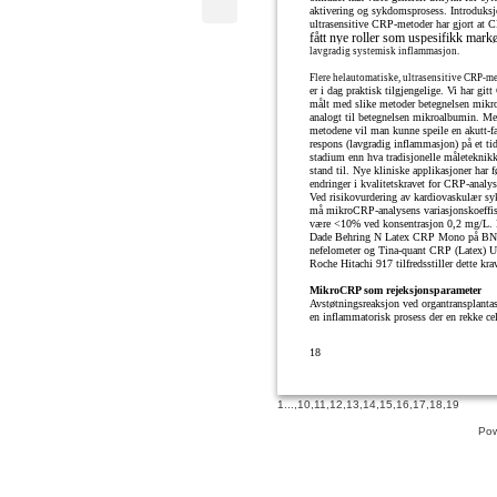
aktivering og sykdomsprosess. Introduksj
ultrasensitive CRP-metoder har gjort at 
fått nye roller som uspesifikk markø
lavgradig systemisk inflammasjon.
Flere helautomatiske, ultrasensitive CRP-m
er i dag praktisk tilgjengelige. Vi har git
målt med slike metoder betegnelsen mik
analogt til betegnelsen mikroalbumin. Me
metodene vil man kunne speile en akutt-fa
respons (lavgradig inflammasjon) på et tid
stadium enn hva tradisjonelle måleteknikke
stand til. Nye kliniske applikasjoner har fø
endringer i kvalitetskravet for CRP-analys
Ved risikovurdering av kardiovaskulær s
må mikroCRP-analysens variasjonskoeffis
være <10% ved konsentrasjon 0,2 mg/L.
Dade Behring N Latex CRP Mono på BN-
nefelometer og Tina-quant CRP (Latex) 
Roche Hitachi 917 tilfredsstiller dette krav
MikroCRP som rejeksjonsparameter
Avstøtningsreaksjon ved organtransplantas
en inflammatorisk prosess der en rekke cel
18
1
...,
10
,
11
,
12
,
13
,
14
,
15
,
16
,
17
,
18
,
19
Pow