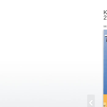
K
2
SE