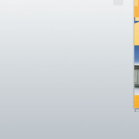
1
...