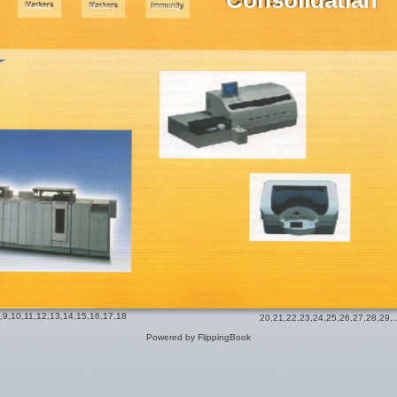
Consolidatian
Markers
Markers
Immunity
,
9
,
10
,
11
,
12
,
13
,
14
,
15
,
16
,
17
,
18
20
,
21
,
22
,
23
,
24
,
25
,
26
,
27
,
28
,
29
,.
Powered by FlippingBook