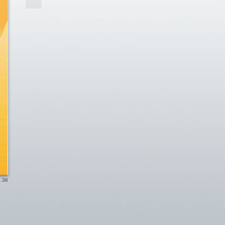
..
36