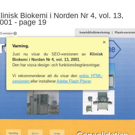
linisk Biokemi i Norden Nr 4, vol. 13,
001 - page 19
Innehållsförteckning
|
Flash-version
O-version
her
Toge
t
Varning.
Just nu visar du SEO-versionen av
Klinisk
Biokemi i Norden Nr 4, vol. 13, 2001
.
Den har vissa design- och funktionsbegränsningar.
Vi rekommenderar att du visar den
enkla HTML-
versionen
eller installerar
Adobe Flash Player
.
Bone
Cardiac
Auto-